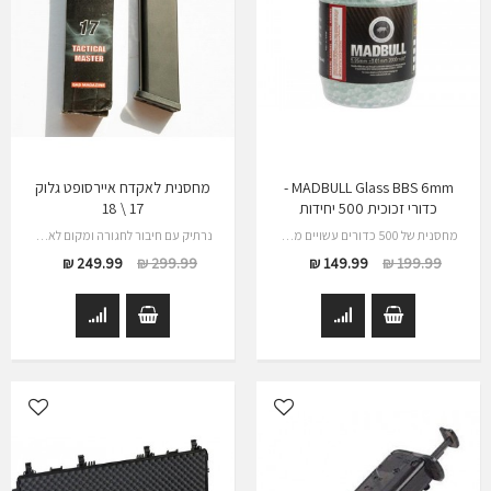
MADBULL Glass BBS 6mm -
מחסנית לאקדח איירסופט גלוק
כדורי זכוכית 500 יחידות
17 \ 18
מחסנית של 500 כדורים עשויים מזכוכית…
נרתיק עם חיבור לחגורה ומקום לאחסון מחסנית…
249.99 ₪
299.99 ₪
149.99 ₪
199.99 ₪