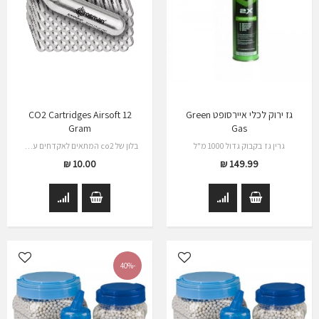
גז ירוק לכלי איירסופט Green
CO2 Cartridges Airsoft 12
Gram
Gas
גרין גז בקבוק גדול 1000 מ"ל
בלון של co2 המתאים לאקדחים עם מחסנית שעובדת…
10.00 ₪
149.99 ₪
-40%