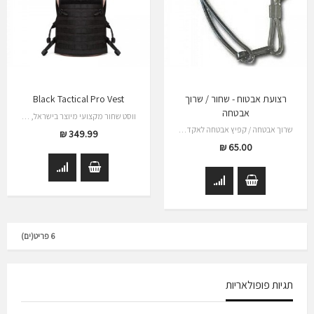
רצועת אבטוח - שחור / שרוך
Black Tactical Pro Vest
אבטחה
ווסט שחור מקצועי מיוצר בישראל, בנוי בצורה…
שרוך אבטחה / קפיץ אבטחה לאקדח רצועה…
349.99 ₪
65.00 ₪
6 פריט(ים)
תגיות פופולאריות