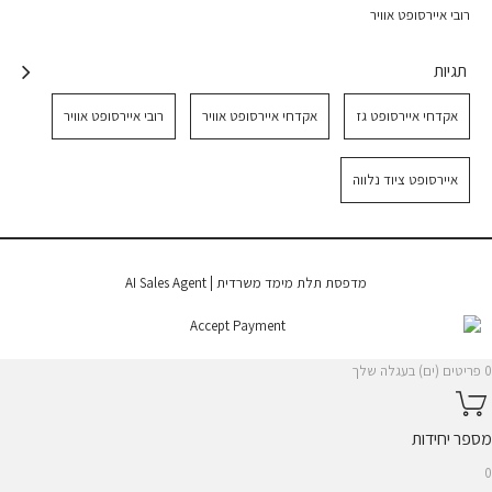
רובי איירסופט אוויר
תגיות
אקדחי איירסופט גז
אקדחי איירסופט אוויר
רובי איירסופט אוויר
איירסופט ציוד נלווה
|
מדפסת תלת מימד משרדית
AI Sales Agent
0 פריטים (ים) בעגלה שלך
מספר יחידות
0