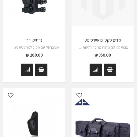
מדים טקטיים איירסופט
נרתיק ירך
צבאי סטי G3 כוחות מרובה חליפת חליפת Combat…
אוניברסלי עם מקום למחסנית נעילה כפולה…
280.00 ₪
350.00 ₪