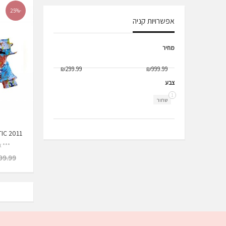
-25%
אפשרויות קניה
מחיר
צבע
1
שחור
IC 2011
*** א
9.99 ₪