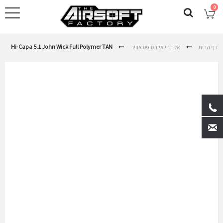
0
Hi-Capa 5.1 John Wick Full Polymer TAN
דף הבית
אקדחי איירסופט אוויר